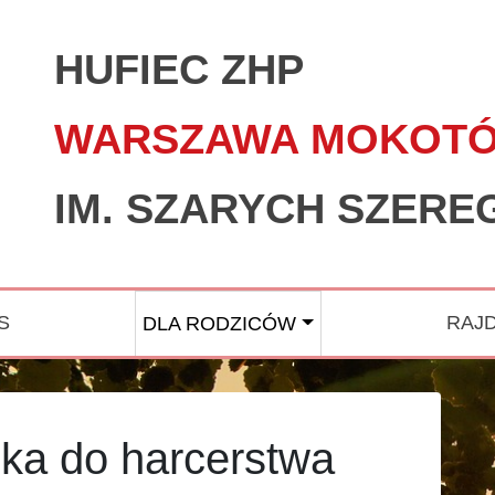
HUFIEC ZHP
WARSZAWA MOKOT
IM. SZARYCH SZER
S
RAJ
DLA RODZICÓW
cka do harcerstwa